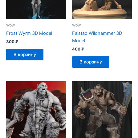
WoW
WoW
Frost Wyrm 3D Model
Falstad Wildhammer 3D
Model
300
₽
400
₽
В корзину
В корзину