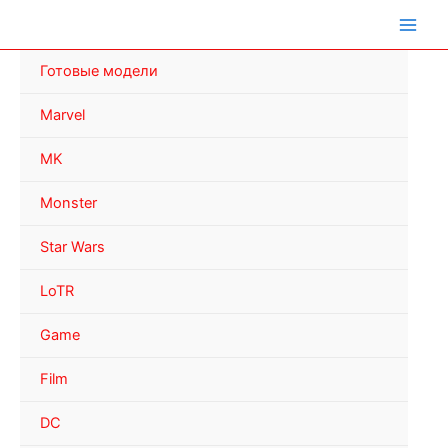
Перейти
к
содержимому
Готовые модели
Marvel
MK
Monster
Star Wars
LoTR
Game
Film
DC