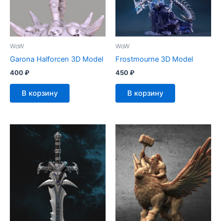
WoW
WoW
Garona Halforcen 3D Model
Frostmourne 3D Model
400
₽
450
₽
В корзину
В корзину