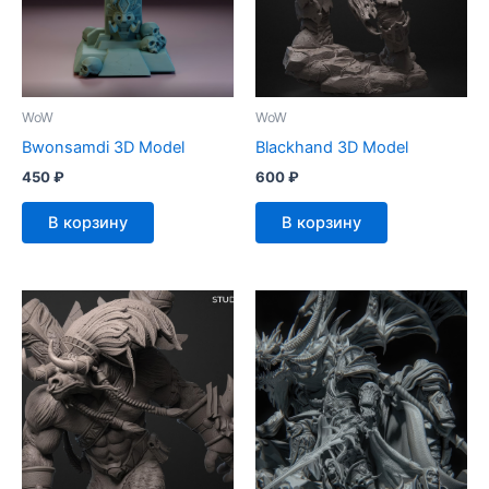
WoW
WoW
Bwonsamdi 3D Model
Blackhand 3D Model
450
₽
600
₽
В корзину
В корзину