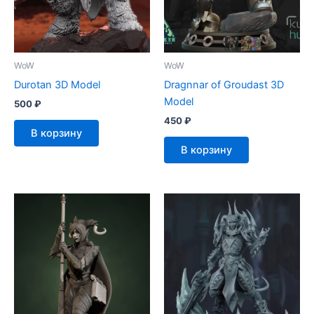
WoW
WoW
Durotan 3D Model
Dragnnar of Groudast 3D
Model
500
₽
450
₽
В корзину
В корзину