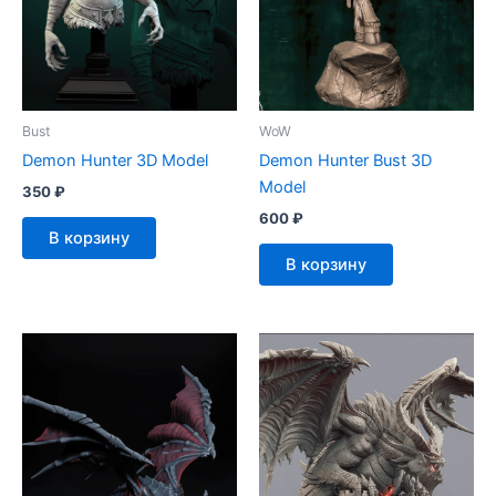
Bust
WoW
Demon Hunter 3D Model
Demon Hunter Bust 3D
Model
350
₽
600
₽
В корзину
В корзину