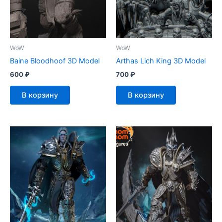
WoW
WoW
Baine Bloodhoof 3D Model
Arthas Lich King 3D Model
600
₽
700
₽
В корзину
В корзину