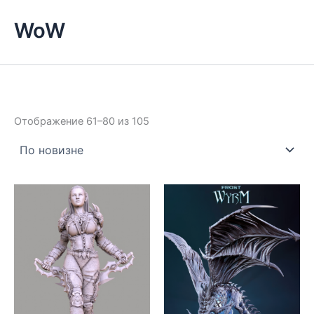
WoW
Сортировка:
Отображение 61–80 из 105
самые
недавние