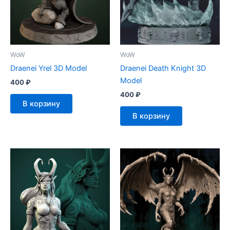
WoW
WoW
Draenei Yrel 3D Model
Draenei Death Knight 3D
Model
400
₽
400
₽
В корзину
В корзину