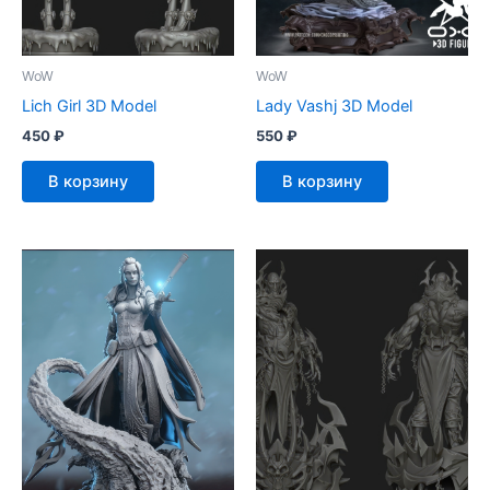
WoW
WoW
Lich Girl 3D Model
Lady Vashj 3D Model
450
₽
550
₽
В корзину
В корзину