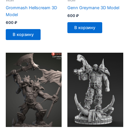
WoW
WoW
Grommash Hellscream 3D
Genn Greymane 3D Model
Model
600
₽
600
₽
В корзину
В корзину