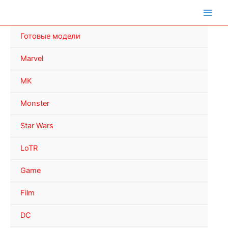
Перейти
к
содержимому
Готовые модели
Marvel
MK
Monster
Star Wars
LoTR
Game
Film
DC