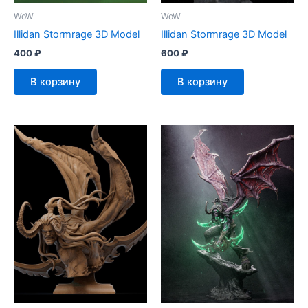
WoW
WoW
Illidan Stormrage 3D Model
Illidan Stormrage 3D Model
400
₽
600
₽
В корзину
В корзину