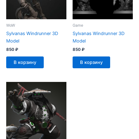
WoW
Game
Sylvanas Windrunner 3D
Sylvanas Windrunner 3D
Model
Model
850
₽
850
₽
В корзину
В корзину