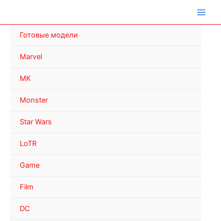
Перейти
к
содержимому
Готовые модели
Marvel
MK
Monster
Star Wars
LoTR
Game
Film
DC