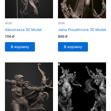
WoW
WoW
Alexstrasza 3D Model
Jaina Proudmoore 3D Model
700
₽
850
₽
В корзину
В корзину