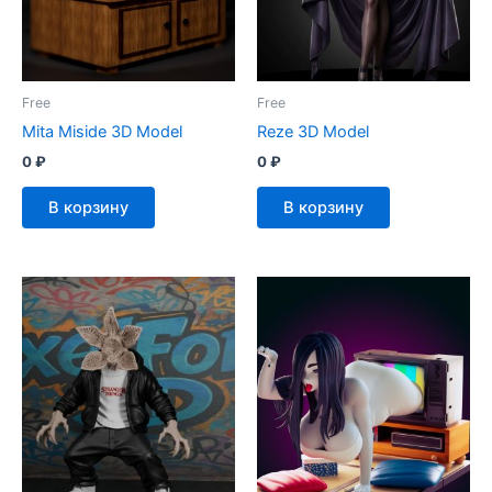
Free
Free
Mita Miside 3D Model
Reze 3D Model
0
₽
0
₽
В корзину
В корзину