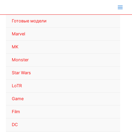
Перейти
к
содержимому
Готовые модели
Marvel
MK
Monster
Star Wars
LoTR
Game
Film
DC