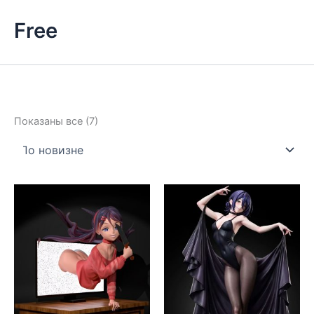
Free
Сортировка:
Показаны все (7)
самые
недавние