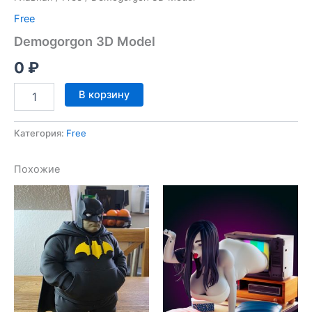
Free
Demogorgon 3D Model
0
₽
Количество
В корзину
товара
Demogorgon
3D
Категория:
Free
Model
Похожие