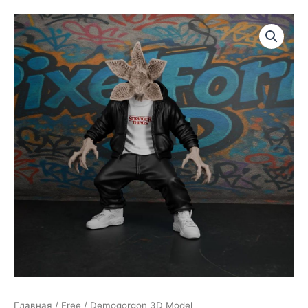
Главная
/
Free
/ Demogorgon 3D Model