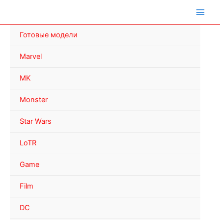
Перейти
к
содержимому
Готовые модели
Marvel
MK
Monster
Star Wars
LoTR
Game
Film
DC