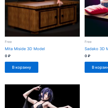
Free
Free
Mita Miside 3D Model
Sadako 3D 
0
₽
0
₽
В корзину
В корзи