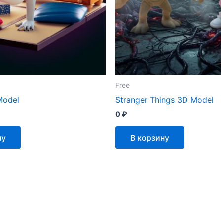
Free
Model
Stranger Things 3D Model
0
₽
ну
В корзину