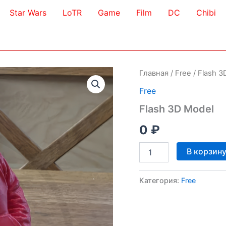
Star Wars
LoTR
Game
Film
DC
Chibi
Главная
/
Free
/ Flash 3
Free
Flash 3D Model
0
₽
Количество
В корзин
товара
Flash
3D
Категория:
Free
Model