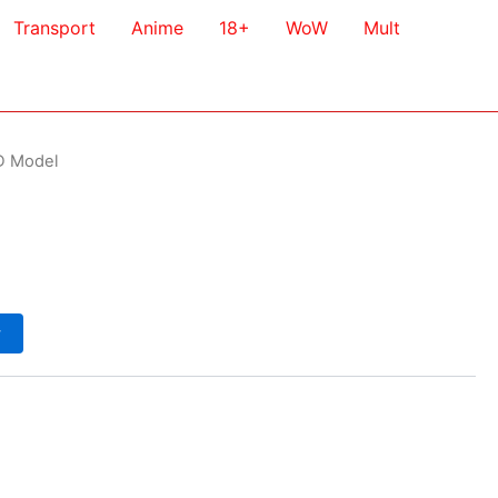
Transport
Anime
18+
WoW
Mult
D Model
у