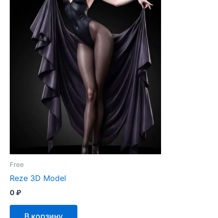
Free
Reze 3D Model
0
₽
В корзину