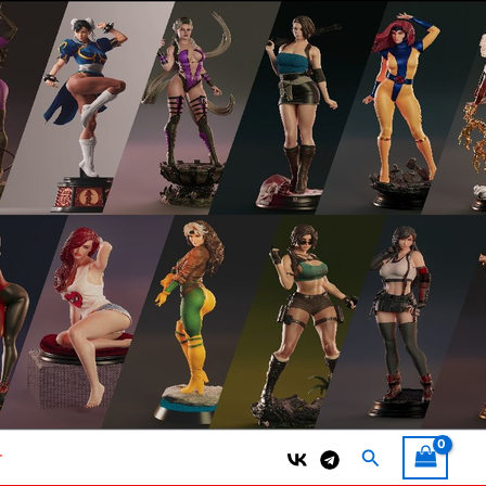
Поиск
т