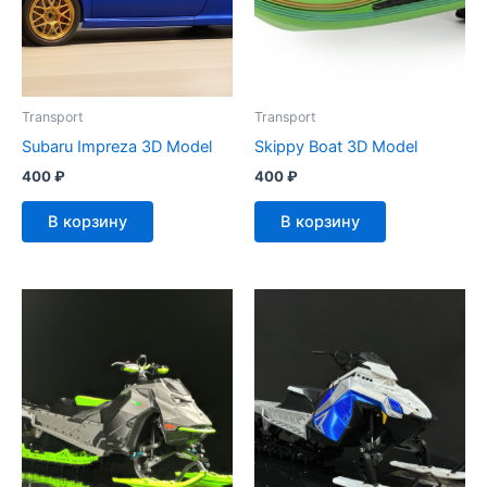
Transport
Transport
Subaru Impreza 3D Model
Skippy Boat 3D Model
400
₽
400
₽
В корзину
В корзину