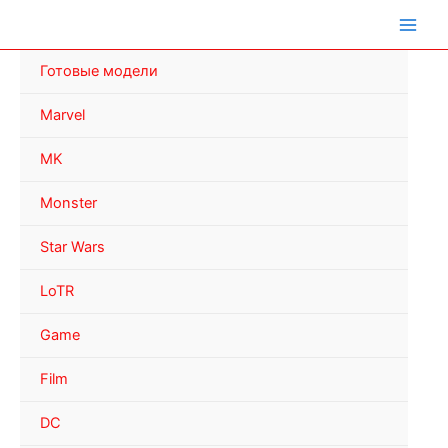
Перейти
к
содержимому
Готовые модели
Marvel
MK
Monster
Star Wars
LoTR
Game
Film
DC