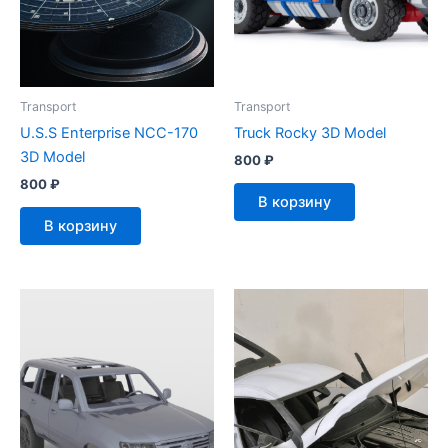
Transport
Transport
U.S.S Enterprise NCC-170
Truck Rocky 3D Model
3D Model
800
₽
800
₽
В корзину
В корзину