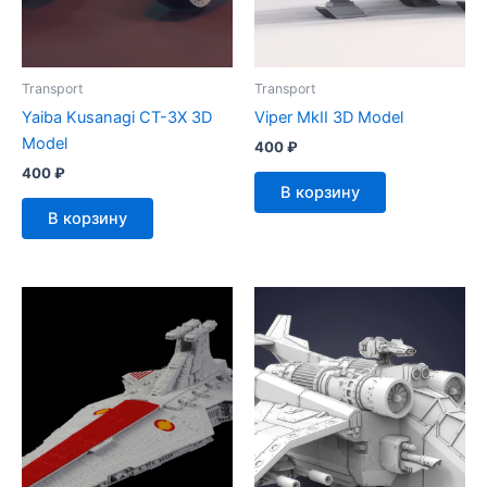
Transport
Transport
Yaiba Kusanagi CT-3X 3D
Viper MkII 3D Model
Model
400
₽
400
₽
В корзину
В корзину