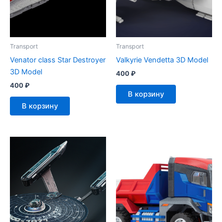
Transport
Transport
Venator class Star Destroyer
Valkyrie Vendetta 3D Model
3D Model
400
₽
400
₽
В корзину
В корзину