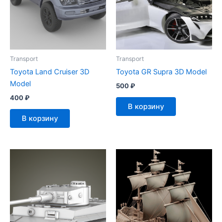
Transport
Transport
Toyota Land Cruiser 3D
Toyota GR Supra 3D Model
Model
500
₽
400
₽
В корзину
В корзину