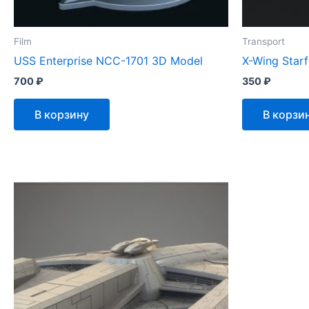
Film
Transport
USS Enterprise NCC-1701 3D Model
X-Wing Star
700
₽
350
₽
В корзину
В корзи