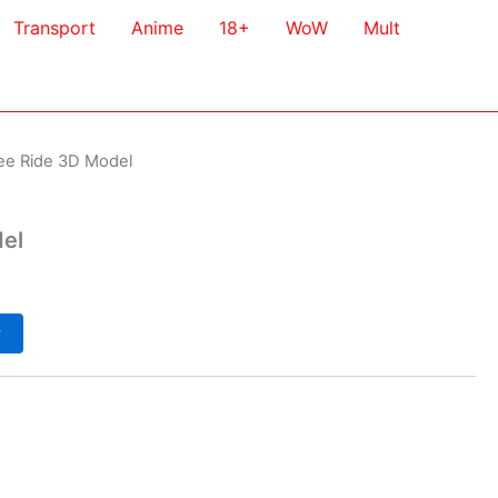
Transport
Anime
18+
WoW
Mult
ee Ride 3D Model
el
у