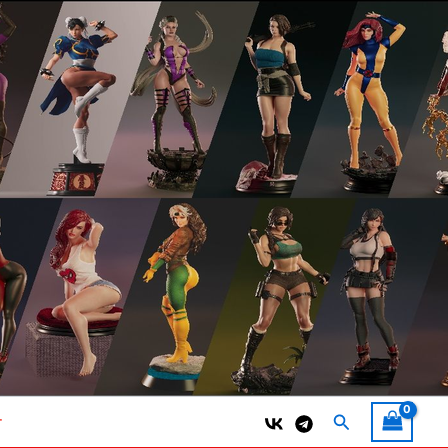
Поиск
т