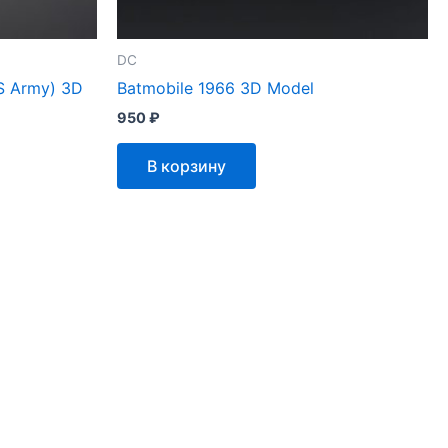
DC
S Army) 3D
Batmobile 1966 3D Model
950
₽
В корзину