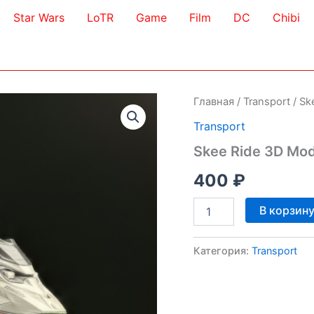
Star Wars
LoTR
Game
Film
DC
Chibi
Главная
/
Transport
/ Sk
Transport
Skee Ride 3D Mod
400
₽
Количество
В корзин
товара
Skee
Ride
Категория:
Transport
3D
Model