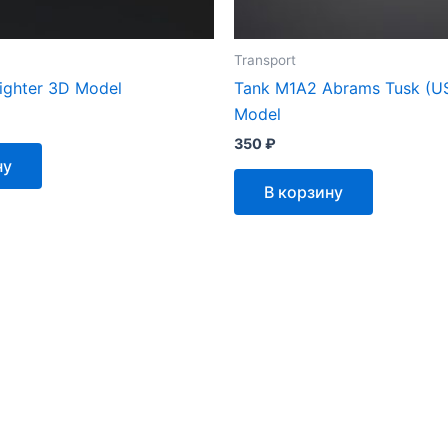
Transport
fighter 3D Model
Tank M1A2 Abrams Tusk (U
Model
350
₽
ну
В корзину