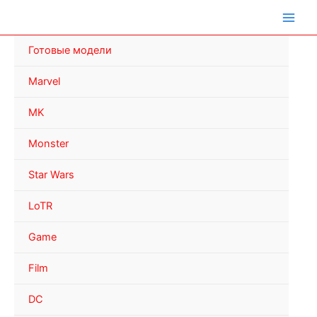
Перейти
к
содержимому
Готовые модели
Marvel
MK
Monster
Star Wars
LoTR
Game
Film
DC