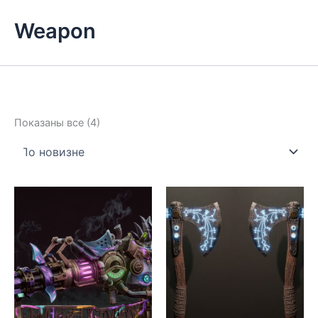
Weapon
Сортировка:
Показаны все (4)
самые
недавние