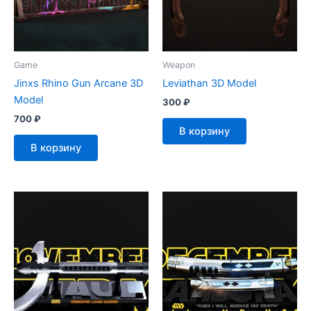
Game
Weapon
Jinxs Rhino Gun Arcane 3D
Leviathan 3D Model
Model
300
₽
700
₽
В корзину
В корзину