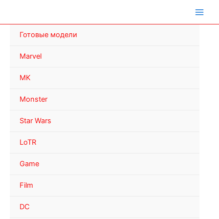
Перейти
к
содержимому
Готовые модели
Marvel
MK
Monster
Star Wars
LoTR
Game
Film
DC