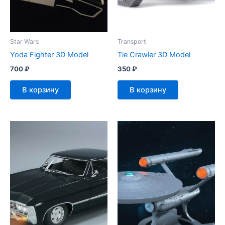
Star Wars
Transport
Yoda Fighter 3D Model
Tie Crawler 3D Model
700
₽
350
₽
В корзину
В корзину