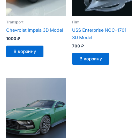
Transport
Film
Chevrolet Impala 3D Model
USS Enterprise NCC-1701
3D Model
1000
₽
700
₽
В корзину
В корзину