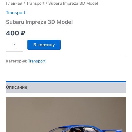
Главная
/
Transport
/ Subaru Impreza 3D Model
Transport
Subaru Impreza 3D Model
400
₽
Количество
В корзину
товара
Subaru
Impreza
Категория:
Transport
3D
Model
Описание