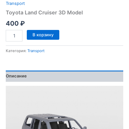
Transport
Toyota Land Cruiser 3D Model
400
₽
Количество
В корзину
товара
Toyota
Land
Категория:
Transport
Cruiser
3D
Model
Описание