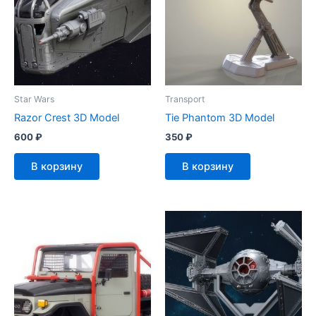
Star Wars
Transport
Razor Crest 3D Model
Tie Phantom 3D Model
600
₽
350
₽
В корзину
В корзину