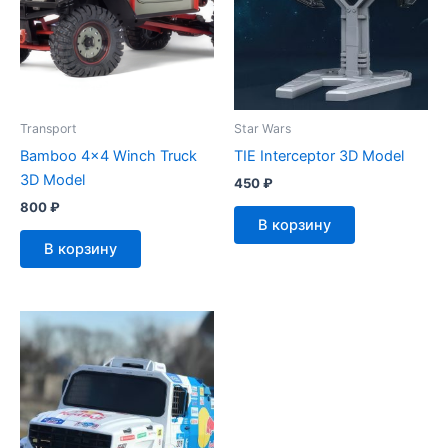
Transport
Star Wars
Bamboo 4×4 Winch Truck
TIE Interceptor 3D Model
3D Model
450
₽
800
₽
В корзину
В корзину