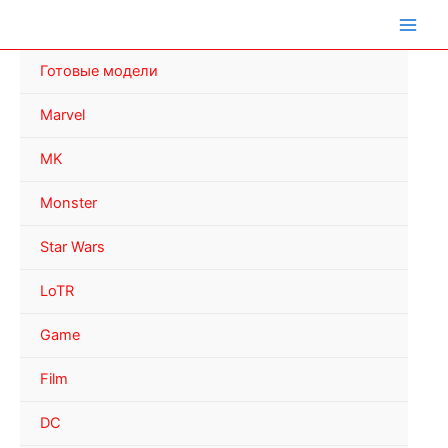
Перейти
к
содержимому
Готовые модели
Marvel
MK
Monster
Star Wars
LoTR
Game
Film
DC