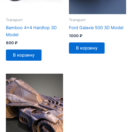
Transport
Transport
Bamboo 4×4 Hardtop 3D
Ford Galaxie 500 3D Model
Model
1000
₽
800
₽
В корзину
В корзину