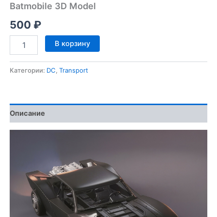
Batmobile 3D Model
500
₽
Количество
В корзину
товара
Batmobile
3D
Категории:
DC
,
Transport
Model
Описание