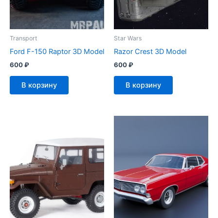
Transport
Star Wars
Ford F-150 Raptor 3D Model
Razor Crest 3D Model
600
₽
600
₽
В корзину
В корзину