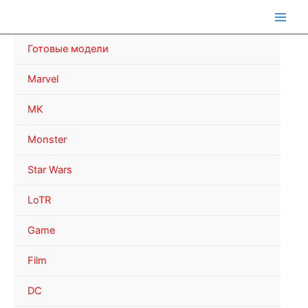
Перейти
к
содержимому
Готовые модели
Marvel
MK
Monster
Star Wars
LoTR
Game
Film
DC