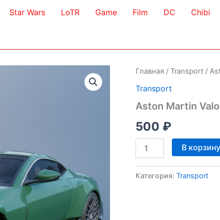
Star Wars
LoTR
Game
Film
DC
Chibi
Главная
/
Transport
/ As
Transport
Aston Martin Val
500
₽
Количество
В корзин
товара
Aston
Martin
Категория:
Transport
Valour
3D
Model