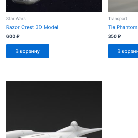
Star Wars
Transport
Razor Crest 3D Model
Tie Phantom
600
₽
350
₽
В корзину
В корзи