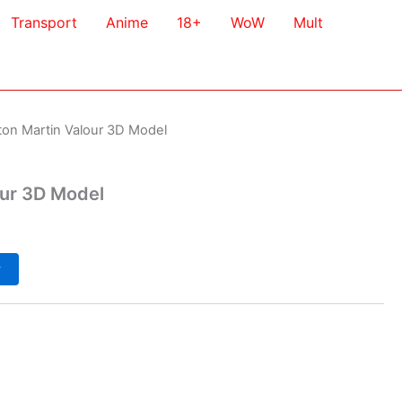
Transport
Anime
18+
WoW
Mult
ton Martin Valour 3D Model
our 3D Model
у