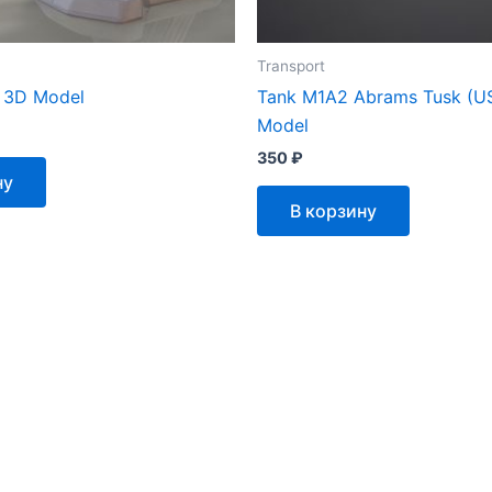
Transport
 3D Model
Tank M1A2 Abrams Tusk (U
Model
350
₽
ну
В корзину