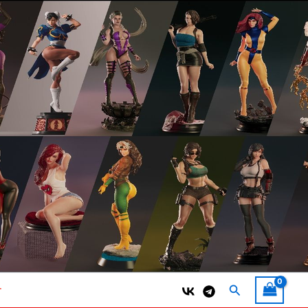
Поиск
т