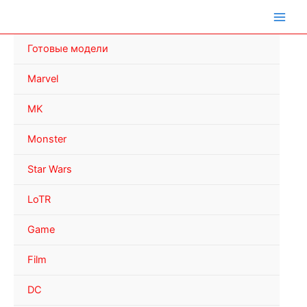
Перейти
к
содержимому
Готовые модели
Marvel
MK
Monster
Star Wars
LoTR
Game
Film
DC