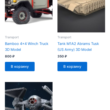
Transport
Transport
Bamboo 4×4 Winch Truck
Tank M1A2 Abrams Tusk
3D Model
(US Army) 3D Model
800
₽
350
₽
В корзину
В корзину