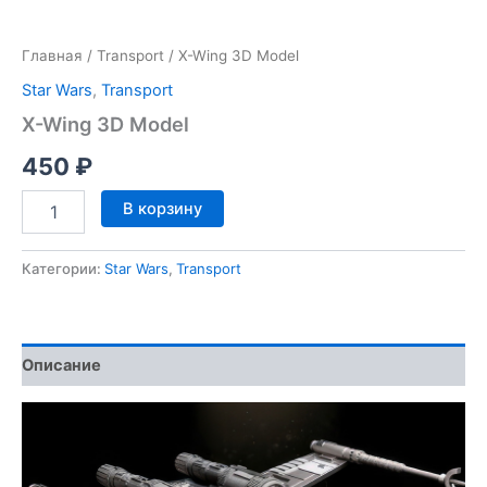
Главная
/
Transport
/ X-Wing 3D Model
Star Wars
,
Transport
X-Wing 3D Model
450
₽
Количество
В корзину
товара
X-
Wing
Категории:
Star Wars
,
Transport
3D
Model
Описание