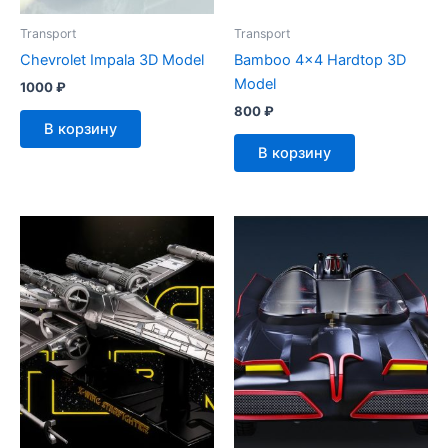
Transport
Transport
Chevrolet Impala 3D Model
Bamboo 4×4 Hardtop 3D
Model
1000
₽
800
₽
В корзину
В корзину