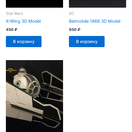
Star Wars
DC
X-Wing 3D Model
Batmobile 1966 3D Model
450
₽
950
₽
В корзину
В корзину