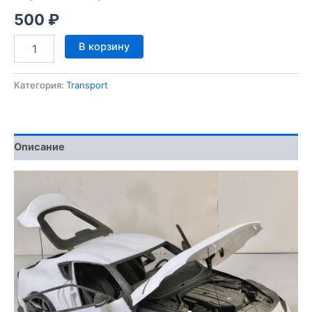
500
₽
Количество
В корзину
товара
Toyota
GR
Категория:
Transport
Supra
3D
Model
Описание