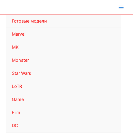
Перейти
к
содержимому
Готовые модели
Marvel
MK
Monster
Star Wars
LoTR
Game
Film
DC