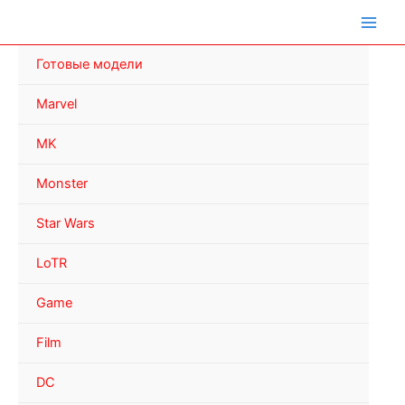
Перейти
к
содержимому
Готовые модели
Marvel
MK
Monster
Star Wars
LoTR
Game
Film
DC