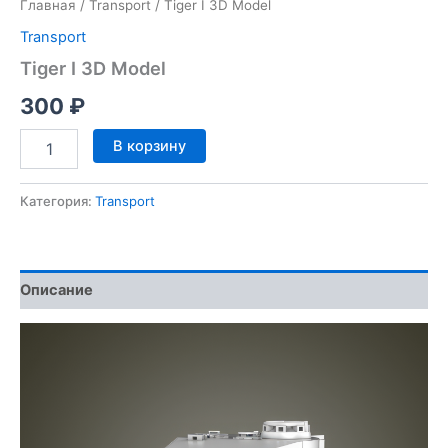
Главная
/
Transport
/ Tiger I 3D Model
Transport
Tiger I 3D Model
300
₽
Количество
В корзину
товара
Tiger
I
Категория:
Transport
3D
Model
Описание