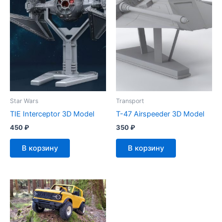
Star Wars
Transport
TIE Interceptor 3D Model
T-47 Airspeeder 3D Model
450
₽
350
₽
В корзину
В корзину