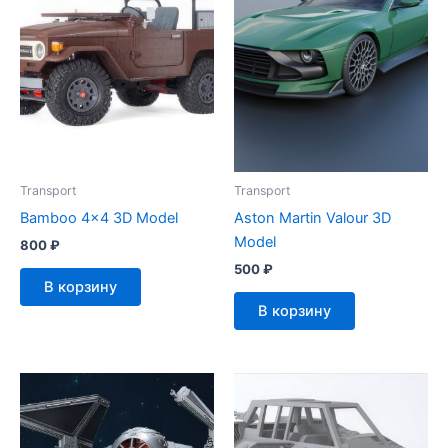
Transport
Transport
Bamboo 4×4 3D Model
Aston Martin Valour 3D
Model
800
₽
500
₽
В корзину
В корзину