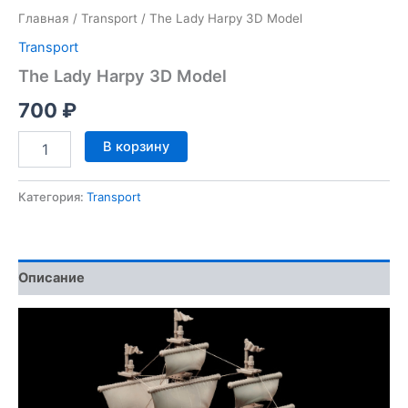
Главная
/
Transport
/ The Lady Harpy 3D Model
Transport
The Lady Harpy 3D Model
700
₽
Количество
В корзину
товара
The
Lady
Категория:
Transport
Harpy
3D
Model
Описание