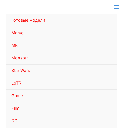
Перейти
к
содержимому
Готовые модели
Marvel
MK
Monster
Star Wars
LoTR
Game
Film
DC