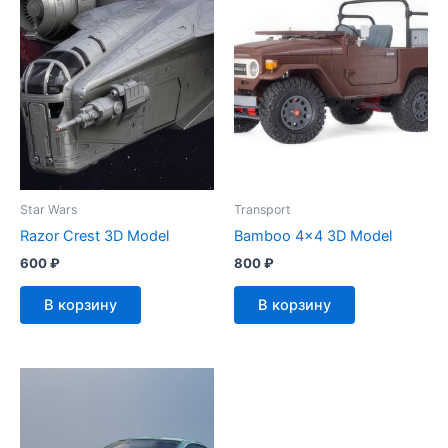
Star Wars
Transport
Razor Crest 3D Model
Bamboo 4×4 3D Model
600
₽
800
₽
В корзину
В корзину