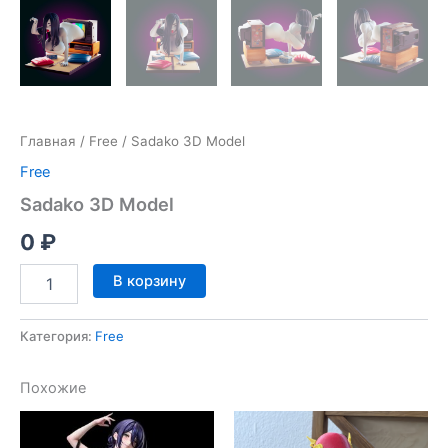
Главная
/
Free
/ Sadako 3D Model
Free
Sadako 3D Model
0
₽
Количество
В корзину
товара
Sadako
3D
Категория:
Free
Model
Похожие