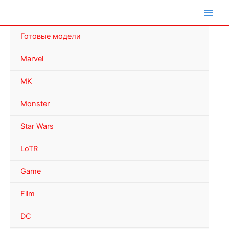
Перейти
к
содержимому
Готовые модели
Marvel
MK
Monster
Star Wars
LoTR
Game
Film
DC