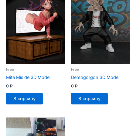
Free
Free
Mita Miside 3D Model
Demogorgon 3D Model
0
₽
0
₽
В корзину
В корзину