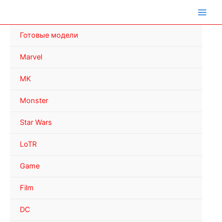
Перейти
к
содержимому
Готовые модели
Marvel
MK
Monster
Star Wars
LoTR
Game
Film
DC