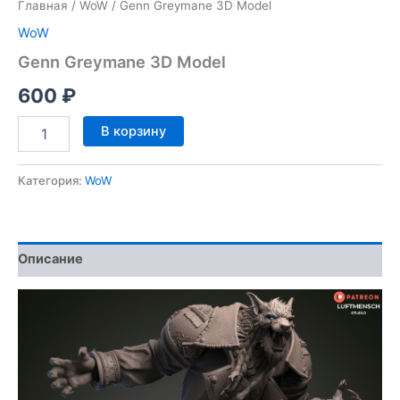
Главная
/
WoW
/ Genn Greymane 3D Model
WoW
Genn Greymane 3D Model
600
₽
Количество
В корзину
товара
Genn
Greymane
Категория:
WoW
3D
Model
Описание