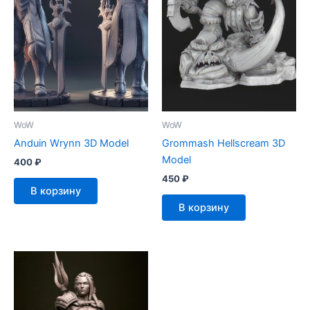
WoW
WoW
Anduin Wrynn 3D Model
Grommash Hellscream 3D
Model
400
₽
450
₽
В корзину
В корзину