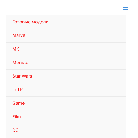
Перейти
к
содержимому
Готовые модели
Marvel
MK
Monster
Star Wars
LoTR
Game
Film
DC