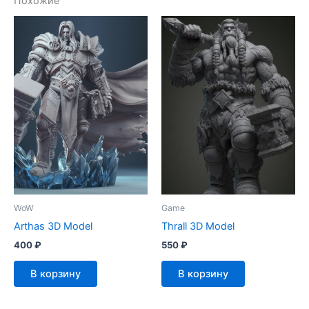
Похожие
WoW
Game
Arthas 3D Model
Thrall 3D Model
400
₽
550
₽
В корзину
В корзину