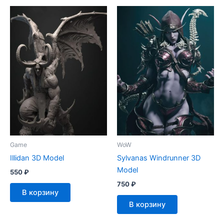
Game
WoW
Illidan 3D Model
Sylvanas Windrunner 3D
Model
550
₽
750
₽
В корзину
В корзину