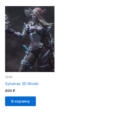
WoW
Sylvanas 3D Model
800
₽
В корзину