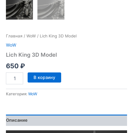
Главная
/
WoW
/ Lich King 3D Model
WoW
Lich King 3D Model
650
₽
Количество
В корзину
товара
Lich
King
Категория:
WoW
3D
Model
Описание