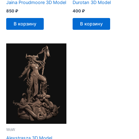
Jaina Proudmoore 3D Model
Durotan 3D Model
850
₽
400
₽
В корзину
В корзину
WoW
Alexstrasza 3D Model