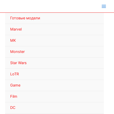
Перейти
к
содержимому
Готовые модели
Marvel
MK
Monster
Star Wars
LoTR
Game
Film
DC