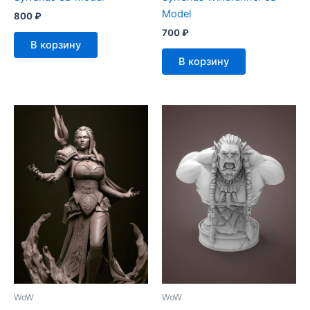
Model
800
₽
700
₽
В корзину
В корзину
WoW
WoW