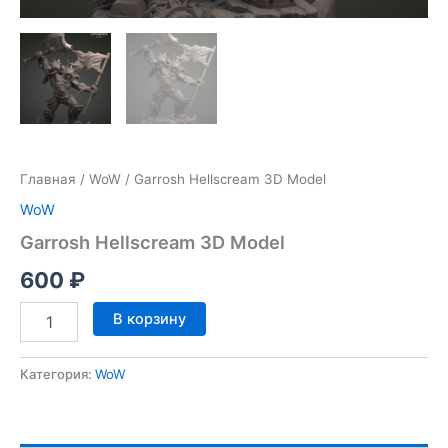
Главная
/
WoW
/ Garrosh Hellscream 3D Model
WoW
Garrosh Hellscream 3D Model
600
₽
Количество
В корзину
товара
Garrosh
Hellscream
Категория:
WoW
3D
Model