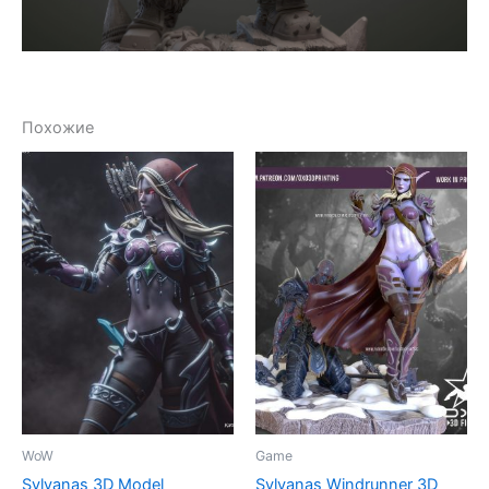
Похожие
WoW
Game
Sylvanas 3D Model
Sylvanas Windrunner 3D