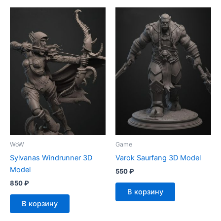
WoW
Game
Sylvanas Windrunner 3D
Varok Saurfang 3D Model
Model
550
₽
850
₽
В корзину
В корзину