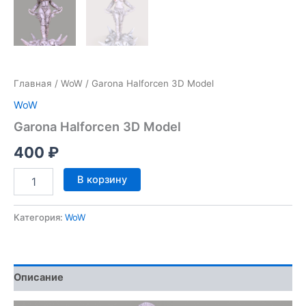
Главная
/
WoW
/ Garona Halforcen 3D Model
WoW
Garona Halforcen 3D Model
400
₽
Количество
В корзину
товара
Garona
Halforcen
Категория:
WoW
3D
Model
Описание