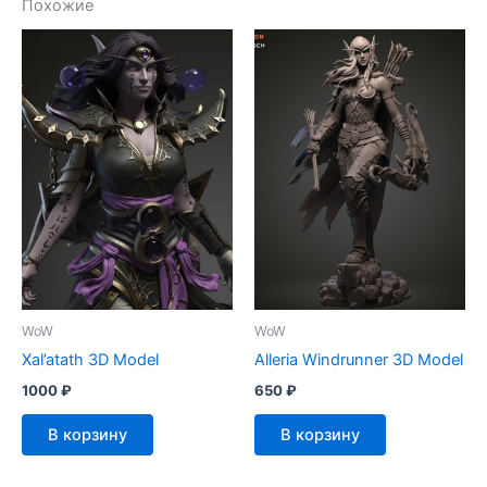
Похожие
WoW
WoW
Xal’atath 3D Model
Alleria Windrunner 3D Model
1000
₽
650
₽
В корзину
В корзину