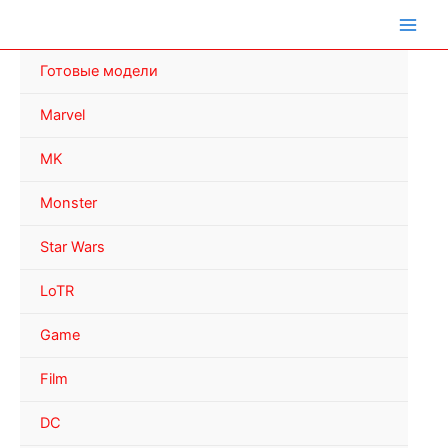
Перейти
к
содержимому
Готовые модели
Marvel
MK
Monster
Star Wars
LoTR
Game
Film
DC