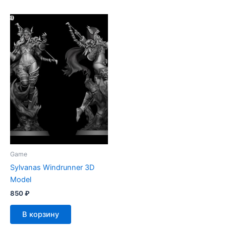
Game
Sylvanas Windrunner 3D
Model
850
₽
В корзину