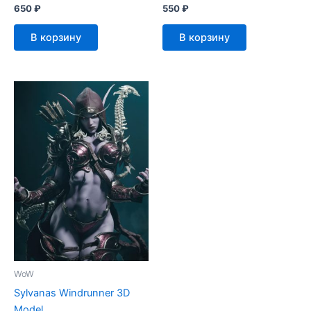
650
₽
550
₽
В корзину
В корзину
WoW
Sylvanas Windrunner 3D
Model