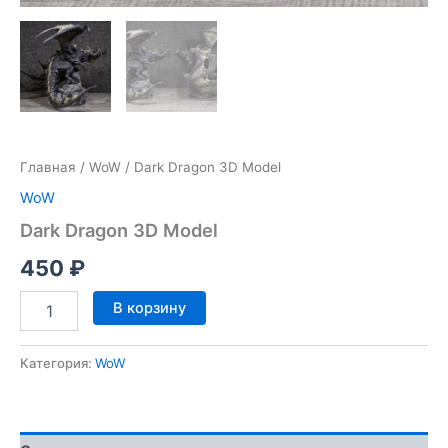
Главная
/
WoW
/ Dark Dragon 3D Model
WoW
Dark Dragon 3D Model
450
₽
Количество
В корзину
товара
Dark
Dragon
Категория:
WoW
3D
Model