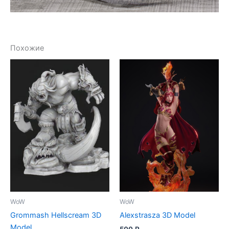
Похожие
WoW
WoW
Grommash Hellscream 3D
Alexstrasza 3D Model
Model