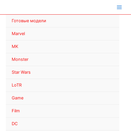
Перейти
к
содержимому
Готовые модели
Marvel
MK
Monster
Star Wars
LoTR
Game
Film
DC