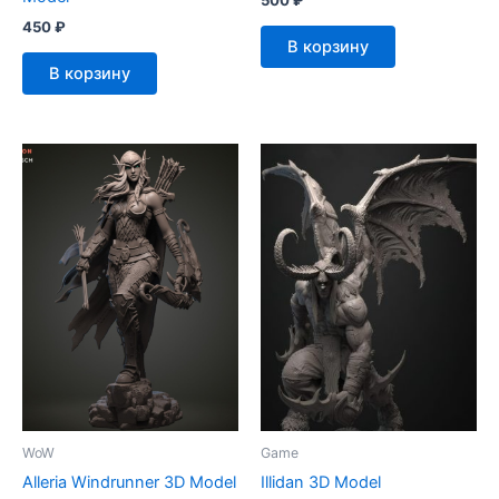
500
₽
450
₽
В корзину
В корзину
WoW
Game
Alleria Windrunner 3D Model
Illidan 3D Model