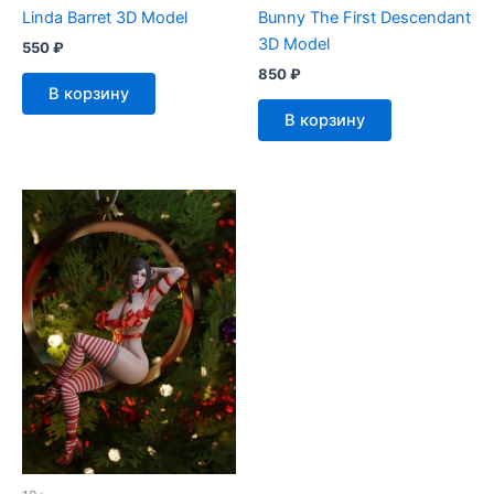
Linda Barret 3D Model
Bunny The First Descendant
3D Model
550
₽
850
₽
В корзину
В корзину