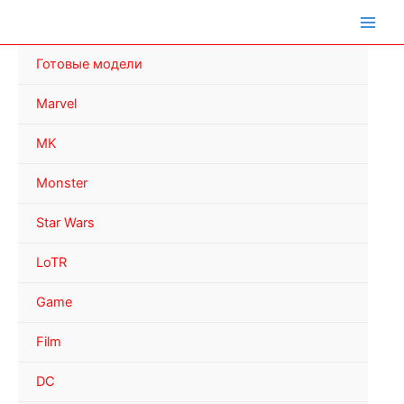
Перейти
к
содержимому
Готовые модели
Marvel
MK
Monster
Star Wars
LoTR
Game
Film
DC