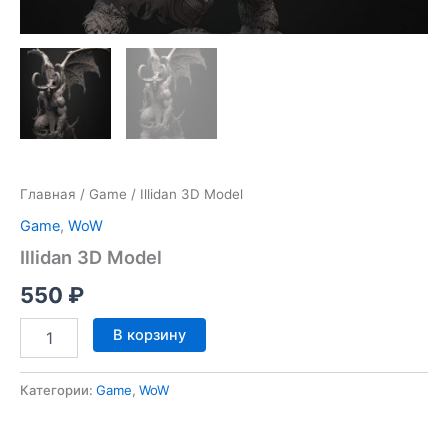
Главная
/
Game
/ Illidan 3D Model
Game
,
WoW
Illidan 3D Model
550
₽
Количество
В корзину
товара
Illidan
3D
Категории:
Game
,
WoW
Model