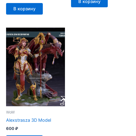
В корзину
В корзину
WoW
Alexstrasza 3D Model
600
₽