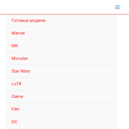
Перейти
к
содержимому
Готовые модели
Marvel
MK
Monster
Star Wars
LoTR
Game
Film
DC