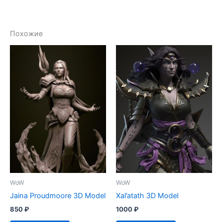
Похожие
WoW
WoW
Jaina Proudmoore 3D Model
Xal’atath 3D Model
850
₽
1000
₽