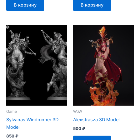
В корзину
В корзину
Game
WoW
Sylvanas Windrunner 3D
Alexstrasza 3D Model
Model
500
₽
850
₽