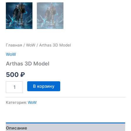
Главная
/
WoW
/ Arthas 3D Model
WoW
Arthas 3D Model
500
₽
Количество
В корзину
товара
Arthas
3D
Категория:
WoW
Model
Описание