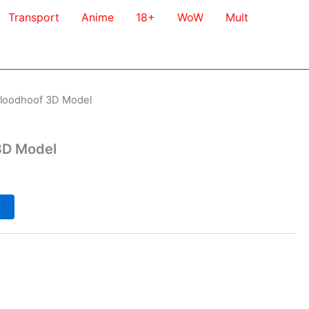
Transport
Anime
18+
WoW
Mult
Bloodhoof 3D Model
3D Model
у