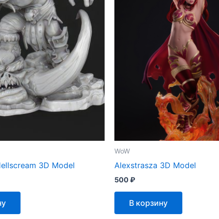
WoW
ellscream 3D Model
Alexstrasza 3D Model
500
₽
ну
В корзину