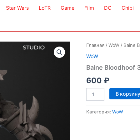
Star Wars
LoTR
Game
Film
DC
Chibi
Главная
/
WoW
/ Baine 
WoW
Baine Bloodhoof 
600
₽
Количество
В корзин
товара
Baine
Bloodhoof
Категория:
WoW
3D
Model