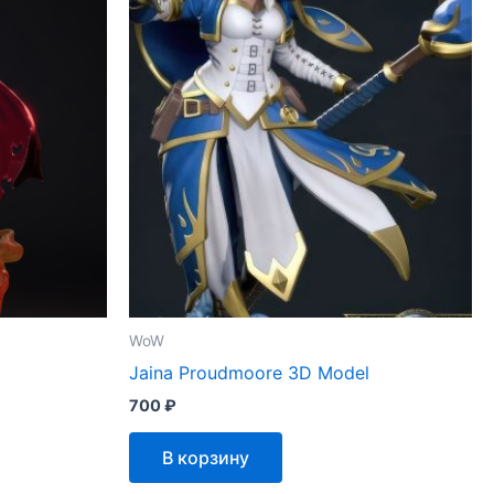
WoW
Jaina Proudmoore 3D Model
700
₽
В корзину