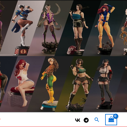
Поиск
т