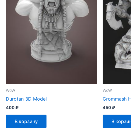
WoW
WoW
Durotan 3D Model
Grommash H
400
₽
450
₽
В корзину
В корзи