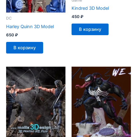
Game
Kindred 3D Model
450
₽
DC
Harley Quinn 3D Model
В корзину
650
₽
В корзину