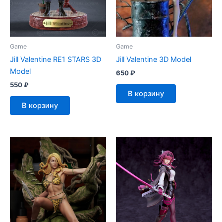
Game
Game
Jill Valentine RE1 STARS 3D
Jill Valentine 3D Model
Model
650
₽
550
₽
В корзину
В корзину