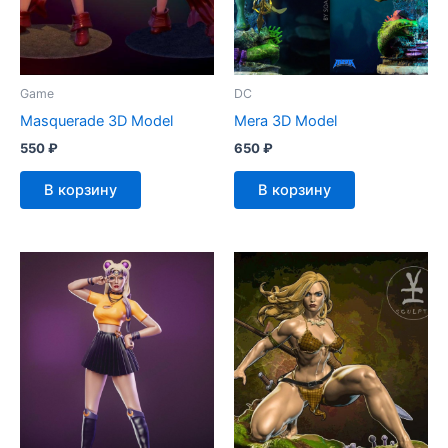
Game
DC
Masquerade 3D Model
Mera 3D Model
550
₽
650
₽
В корзину
В корзину