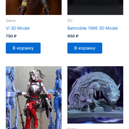
Game
DC
Vi 3D Model
Batmobile 1966 3D Model
750
₽
950
₽
В корзину
В корзину