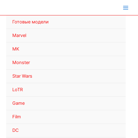
Перейти
к
содержимому
Готовые модели
Marvel
MK
Monster
Star Wars
LoTR
Game
Film
DC