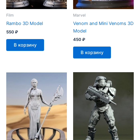
Film
Marvel
Rambo 3D Model
Venom and Mini Venoms 3D
Model
550
₽
450
₽
В корзину
В корзину