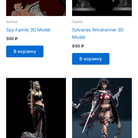
Anime
Game
Spy Family 3D Model
Sylvanas Windrunner 3D
Model
550
₽
850
₽
В корзину
В корзину