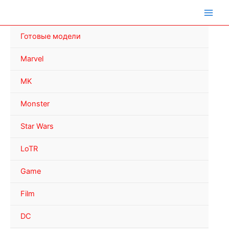
Перейти
к
содержимому
Готовые модели
Marvel
MK
Monster
Star Wars
LoTR
Game
Film
DC