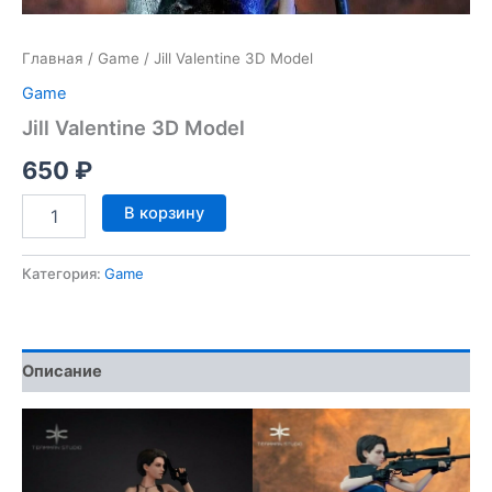
Главная
/
Game
/ Jill Valentine 3D Model
Game
Jill Valentine 3D Model
650
₽
Количество
В корзину
товара
Jill
Valentine
Категория:
Game
3D
Model
Описание