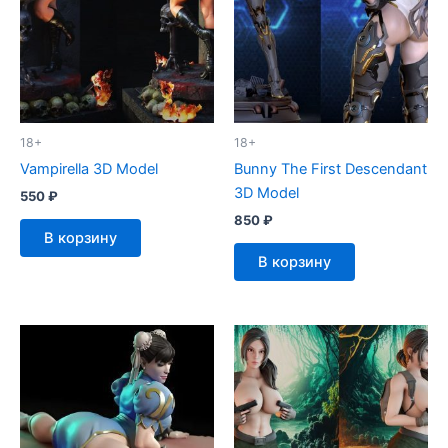
18+
18+
Vampirella 3D Model
Bunny The First Descendant
3D Model
550
₽
850
₽
В корзину
В корзину