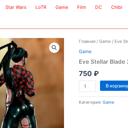
Star Wars
LoTR
Game
Film
DC
Chibi
Главная
/
Game
/ Eve St
Game
Eve Stellar Blade
750
₽
Количество
В корзин
товара
Eve
Stellar
Категория:
Game
Blade
3D
Model