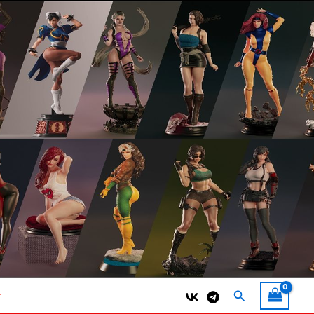
Поиск
т