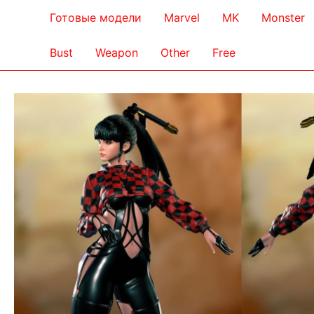
Готовые модели
Marvel
MK
Monster
Bust
Weapon
Other
Free