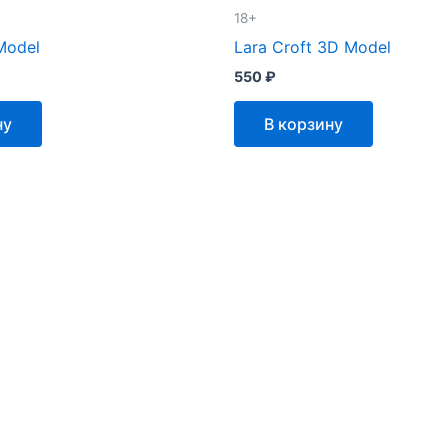
18+
Model
Lara Croft 3D Model
550
₽
ну
В корзину