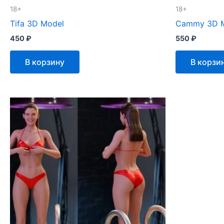
18+
18+
Tifa 3D Model
Cammy 3D 
450
₽
550
₽
В корзину
В корзи