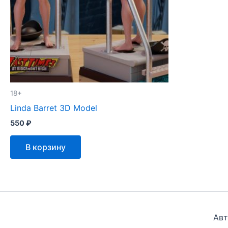
18+
Linda Barret 3D Model
550
₽
В корзину
Авт