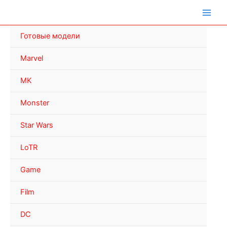
Перейти
к
содержимому
Готовые модели
Marvel
MK
Monster
Star Wars
LoTR
Game
Film
DC