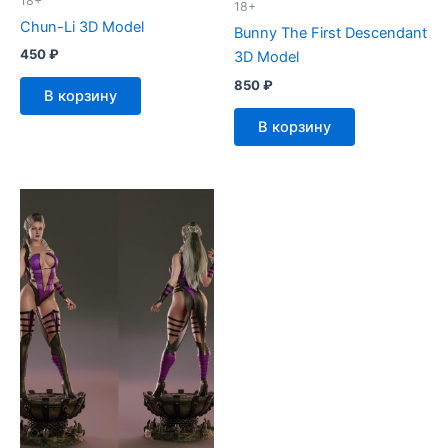
18+
18+
Chun-Li 3D Model
Bunny The First Descendant
450
₽
3D Model
850
₽
В корзину
В корзину