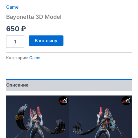
Game
Bayonetta 3D Model
650
₽
Количество
В корзину
товара
Bayonetta
3D
Категория:
Game
Model
Описание