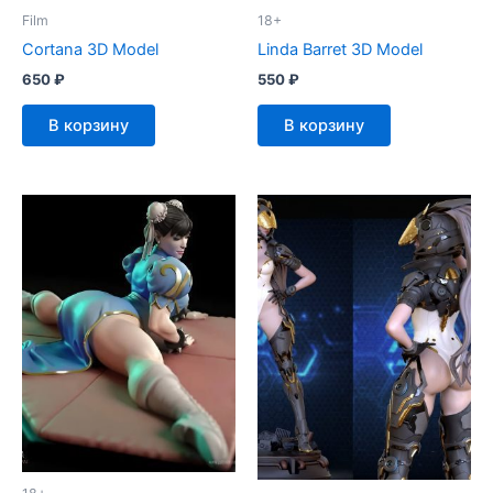
Film
18+
Cortana 3D Model
Linda Barret 3D Model
650
₽
550
₽
В корзину
В корзину