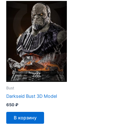
Bust
Darkseid Bust 3D Model
650
₽
В корзину