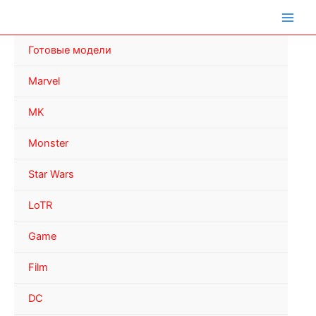
Перейти
к
содержимому
Готовые модели
Marvel
MK
Monster
Star Wars
LoTR
Game
Film
DC