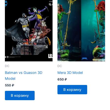
DC
DC
Batman vs Guason 3D
Mera 3D Model
Model
650
₽
550
₽
В корзину
В корзину