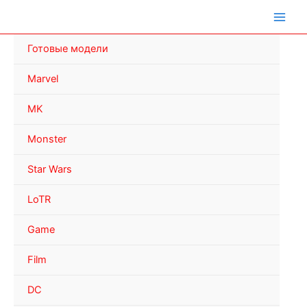
Перейти
к
содержимому
Готовые модели
Marvel
MK
Monster
Star Wars
LoTR
Game
Film
DC