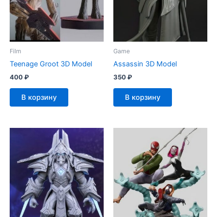
Film
Game
Teenage Groot 3D Model
Assassin 3D Model
400
₽
350
₽
В корзину
В корзину