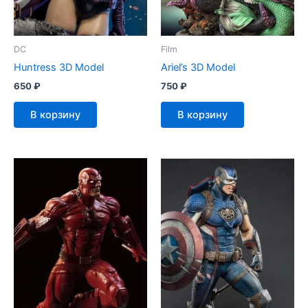
DC
Film
Huntress 3D Model
Ariel’s 3D Model
650
₽
750
₽
В корзину
В корзину