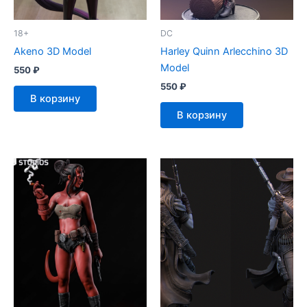
18+
DC
Akeno 3D Model
Harley Quinn Arlecchino 3D
Model
550
₽
550
₽
В корзину
В корзину