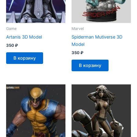
Game
Marvel
Artanis 3D Model
Spiderman Mutiverse 3D
Model
350
₽
350
₽
В корзину
В корзину