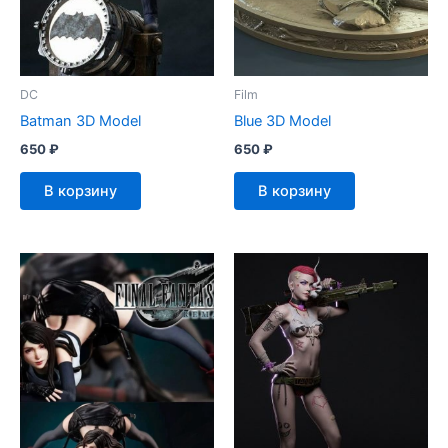
DC
Film
Batman 3D Model
Blue 3D Model
650
₽
650
₽
В корзину
В корзину