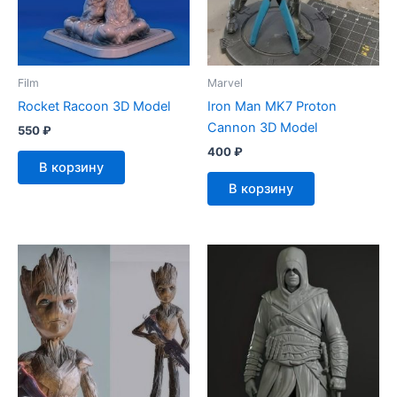
Film
Marvel
Rocket Racoon 3D Model
Iron Man MK7 Proton
Cannon 3D Model
550
₽
400
₽
В корзину
В корзину