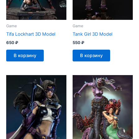
Game
Game
Tifa Lockhart 3D Model
Tank Girl 3D Model
650
₽
550
₽
В корзину
В корзину