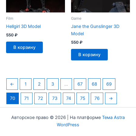
Film
Game
Hellgirl 3D Model
Jane the Gunslinger 3D
Model
550
₽
550
₽
В корзину
В корзину
←
1
2
3
…
67
68
69
70
71
72
73
74
75
76
→
Авторское право © 2026 | На платформе
Тема Astra
WordPress