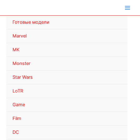
Перейти
к
содержимому
Готовые модели
Marvel
MK
Monster
Star Wars
LoTR
Game
Film
DC