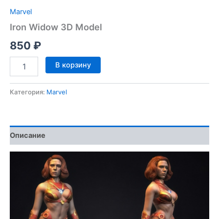
Marvel
Iron Widow 3D Model
850
₽
Количество
В корзину
товара
Iron
Widow
Категория:
Marvel
3D
Model
Описание