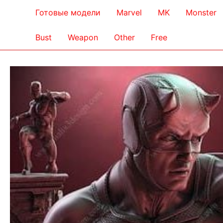
Готовые модели
Marvel
MK
Monster
Bust
Weapon
Other
Free