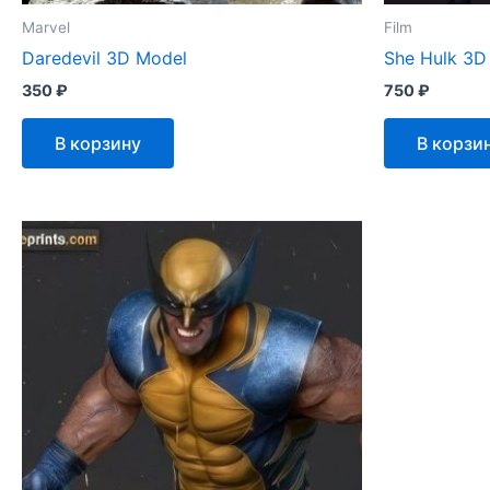
Marvel
Film
Daredevil 3D Model
She Hulk 3D
350
₽
750
₽
В корзину
В корзи