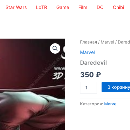
Star Wars
LoTR
Game
Film
DC
Chibi
Главная
/
Marvel
/ Dared
Marvel
Daredevil
350
₽
Количество
В корзин
товара
Daredevil
Категория:
Marvel