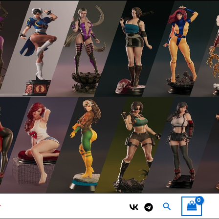
Поиск
т