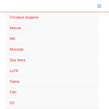
Перейти
к
содержимому
Готовые модели
Marvel
MK
Monster
Star Wars
LoTR
Game
Film
DC