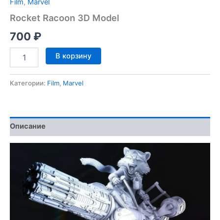
Film
,
Marvel
Rocket Racoon 3D Model
700
₽
Количество
В корзину
товара
Rocket
Racoon
Категории:
Film
,
Marvel
3D
Model
Описание