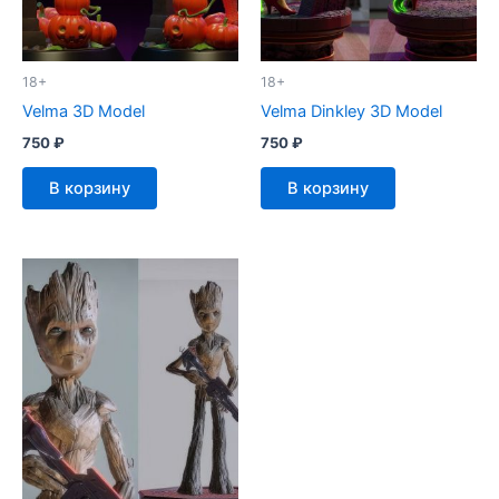
18+
18+
Velma 3D Model
Velma Dinkley 3D Model
750
₽
750
₽
В корзину
В корзину