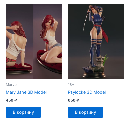
Marvel
18+
Mary Jane 3D Model
Psylocke 3D Model
450
₽
650
₽
В корзину
В корзину