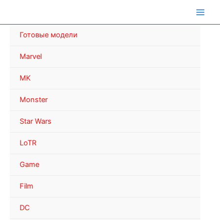
Перейти
к
содержимому
Готовые модели
Marvel
MK
Monster
Star Wars
LoTR
Game
Film
DC