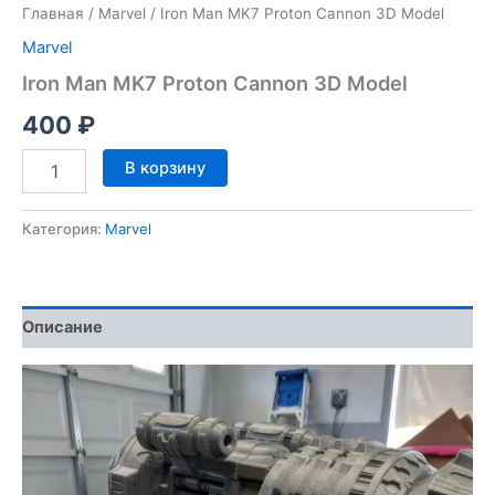
Главная
/
Marvel
/ Iron Man MK7 Proton Cannon 3D Model
Marvel
Iron Man MK7 Proton Cannon 3D Model
400
₽
Количество
В корзину
товара
Iron
Man
Категория:
Marvel
MK7
Proton
Cannon
3D
Описание
Model