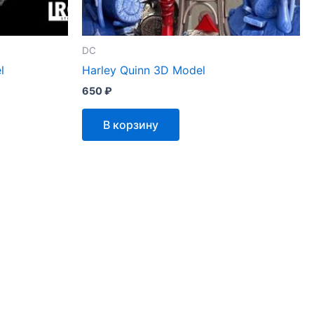
DC
l
Harley Quinn 3D Model
650
₽
В корзину