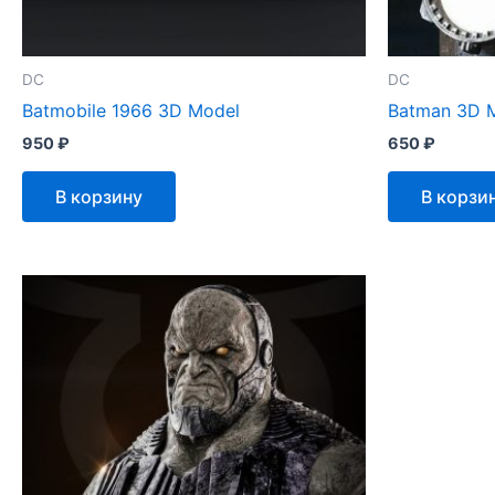
DC
DC
Batmobile 1966 3D Model
Batman 3D 
950
₽
650
₽
В корзину
В корзи