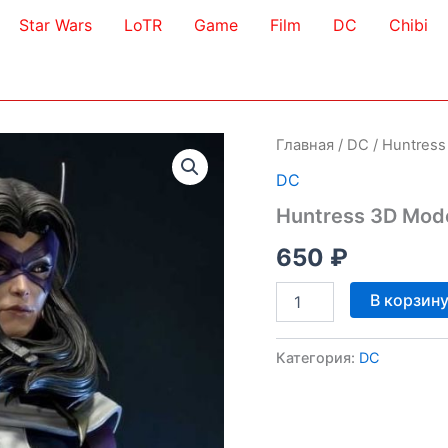
Star Wars
LoTR
Game
Film
DC
Chibi
Главная
/
DC
/ Huntress
DC
Huntress 3D Mod
650
₽
Количество
В корзин
товара
Huntress
3D
Категория:
DC
Model