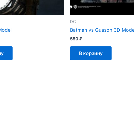
DC
Model
Batman vs Guason 3D Mode
550
₽
ну
В корзину