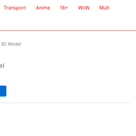
Transport
Anime
18+
WoW
Mult
 3D Model
el
у