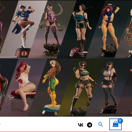
Поиск
т