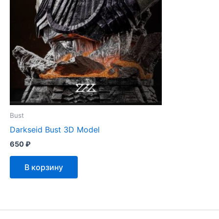
Bust
Darkseid Bust 3D Model
650
₽
В корзину