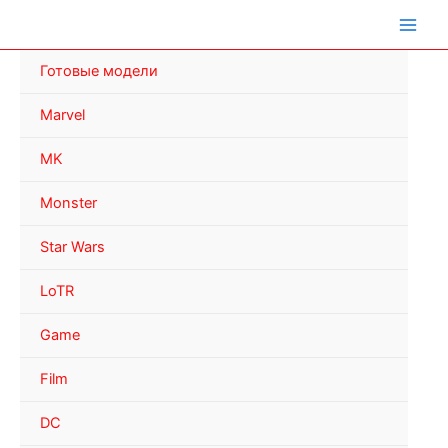
Перейти
к
содержимому
Готовые модели
Marvel
MK
Monster
Star Wars
LoTR
Game
Film
DC