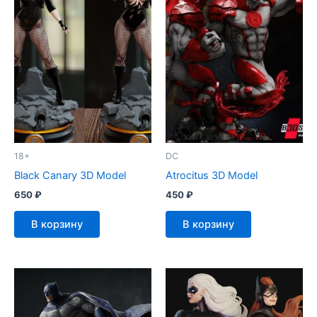
18+
DC
Black Canary 3D Model
Atrocitus 3D Model
650
₽
450
₽
В корзину
В корзину