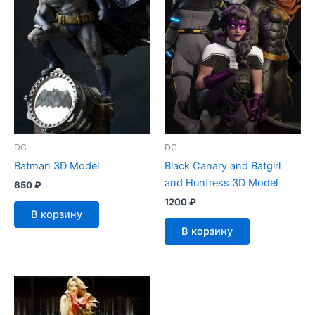
DC
DC
Batman 3D Model
Black Canary and Batgirl
and Huntress 3D Model
650
₽
1200
₽
В корзину
В корзину