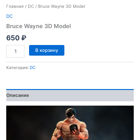
Главная
/
DC
/ Bruce Wayne 3D Model
DC
Bruce Wayne 3D Model
650
₽
Количество
В корзину
товара
Bruce
Wayne
Категория:
DC
3D
Model
Описание