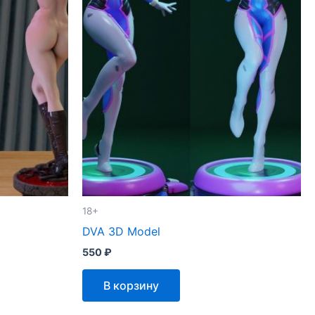
18+
DVA 3D Model
550
₽
В корзину