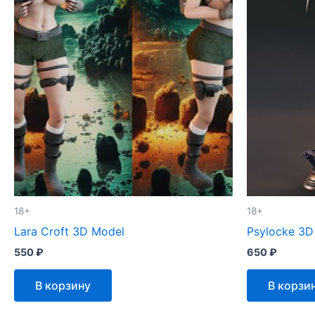
18+
18+
Lara Croft 3D Model
Psylocke 3D
550
₽
650
₽
В корзину
В корзи