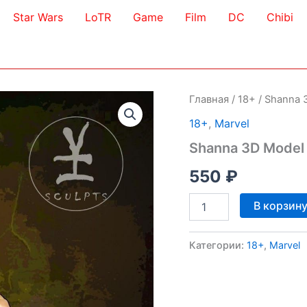
Star Wars
LoTR
Game
Film
DC
Chibi
Главная
/
18+
/ Shanna 
18+
,
Marvel
Shanna 3D Model
550
₽
Количество
В корзин
товара
Shanna
3D
Категории:
18+
,
Marvel
Model