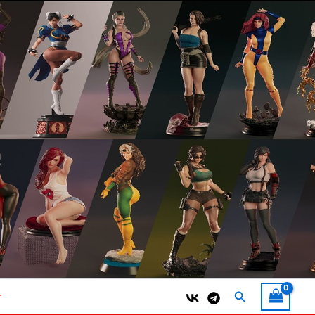
Поиск
т