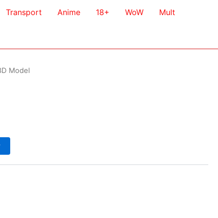
Transport
Anime
18+
WoW
Mult
3D Model
у