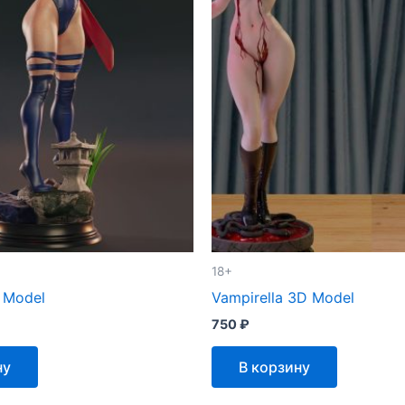
18+
 Model
Vampirella 3D Model
750
₽
ну
В корзину