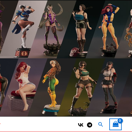
Поиск
т