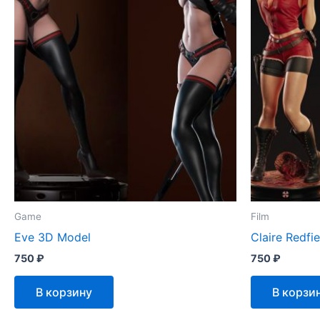
Game
Film
Eve 3D Model
Claire Redfi
750
₽
750
₽
В корзину
В корзи