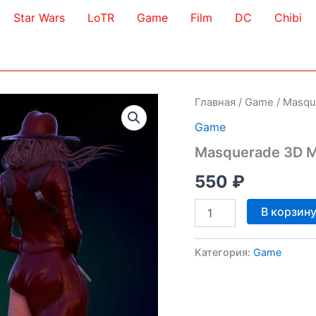
Star Wars
LoTR
Game
Film
DC
Chibi
Главная
/
Game
/ Masqu
Game
Masquerade 3D 
550
₽
Количество
В корзин
товара
Masquerade
3D
Категория:
Game
Model