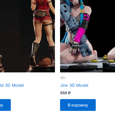
18+
eld 3D Model
Jinx 3D Model
550
₽
ну
В корзину