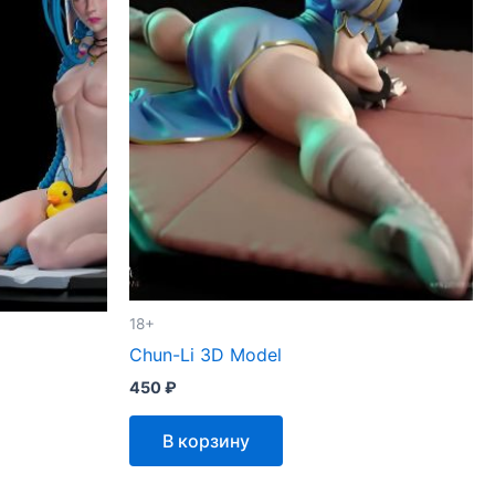
18+
Chun-Li 3D Model
450
₽
В корзину