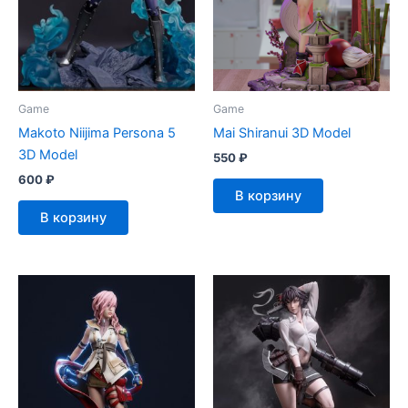
Game
Game
Makoto Niijima Persona 5
Mai Shiranui 3D Model
3D Model
550
₽
600
₽
В корзину
В корзину