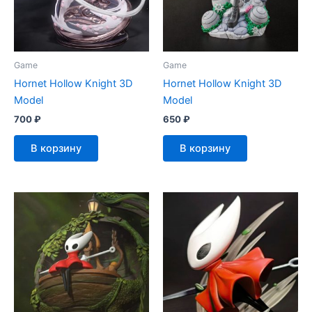
Game
Game
Hornet Hollow Knight 3D
Hornet Hollow Knight 3D
Model
Model
700
₽
650
₽
В корзину
В корзину