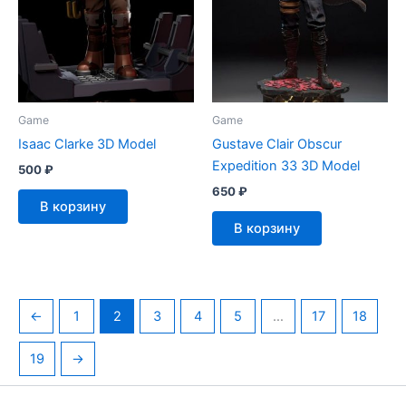
Game
Game
Isaac Clarke 3D Model
Gustave Clair Obscur
Expedition 33 3D Model
500
₽
650
₽
В корзину
В корзину
←
1
2
3
4
5
…
17
18
19
→