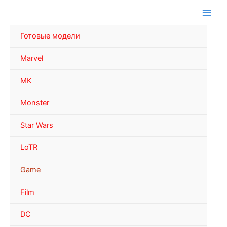
Перейти
к
содержимому
Готовые модели
Marvel
MK
Monster
Star Wars
LoTR
Game
Film
DC