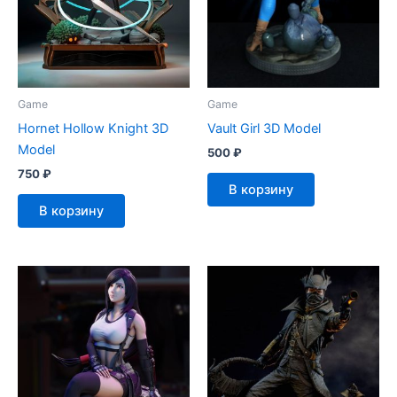
Game
Game
Hornet Hollow Knight 3D
Vault Girl 3D Model
Model
500
₽
750
₽
В корзину
В корзину