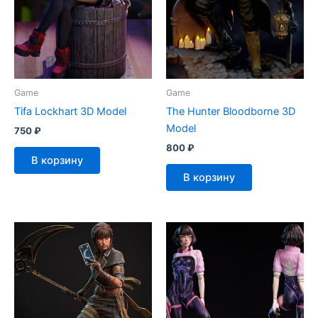
Game
Game
Tifa Lockhart 3D Model
The Hunter Bloodborne 3D
Model
750
₽
800
₽
В корзину
В корзину