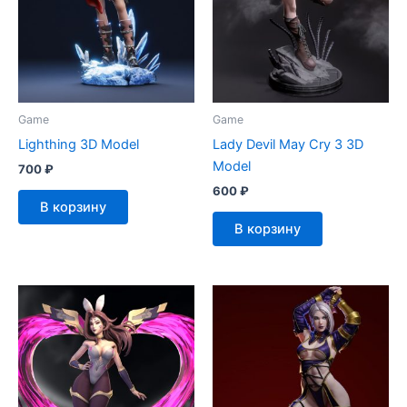
Game
Game
Lighthing 3D Model
Lady Devil May Cry 3 3D
Model
700
₽
600
₽
В корзину
В корзину