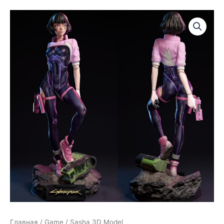
Главная
/
Game
/ Sasha 3D Model