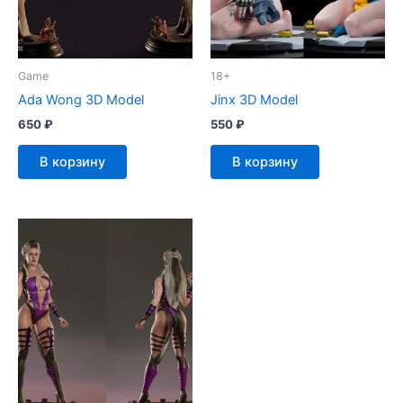
Game
18+
Ada Wong 3D Model
Jinx 3D Model
650
₽
550
₽
В корзину
В корзину