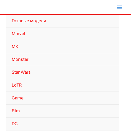
Перейти
к
содержимому
Готовые модели
Marvel
MK
Monster
Star Wars
LoTR
Game
Film
DC