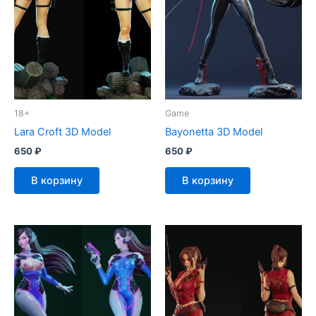
18+
Game
Lara Croft 3D Model
Bayonetta 3D Model
650
₽
650
₽
В корзину
В корзину