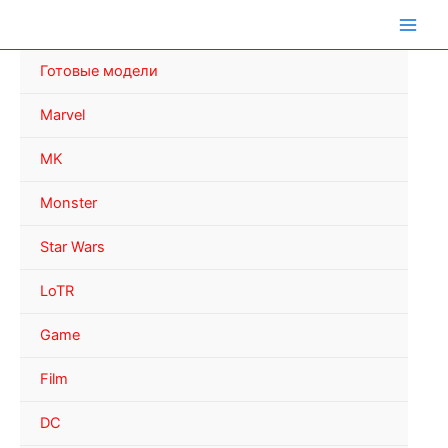
Перейти
к
содержимому
Готовые модели
Marvel
MK
Monster
Star Wars
LoTR
Game
Film
DC