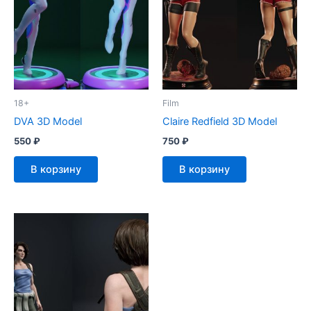
18+
Film
DVA 3D Model
Claire Redfield 3D Model
550
₽
750
₽
В корзину
В корзину