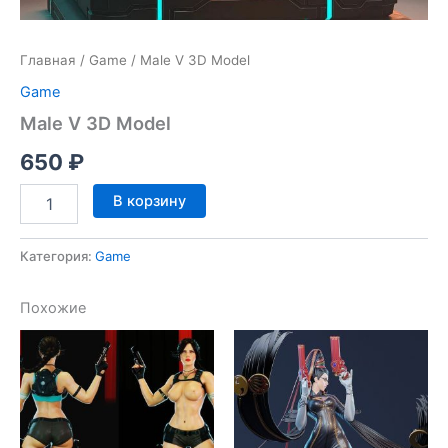
Главная
/
Game
/ Male V 3D Model
Game
Male V 3D Model
650
₽
Количество
В корзину
товара
Male
V
Категория:
Game
3D
Model
Похожие