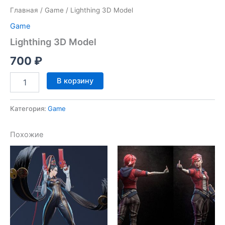
Главная
/
Game
/ Lighthing 3D Model
Game
Lighthing 3D Model
700
₽
Количество
В корзину
товара
Lighthing
3D
Категория:
Game
Model
Похожие