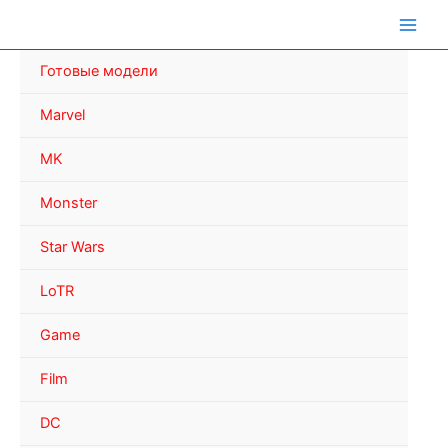
Перейти
к
содержимому
Готовые модели
Marvel
MK
Monster
Star Wars
LoTR
Game
Film
DC