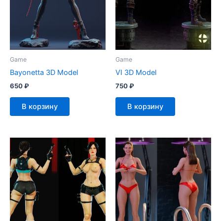
Game
Game
Bayonetta 3D Model
VI 3D Model
650
₽
750
₽
В корзину
В корзину