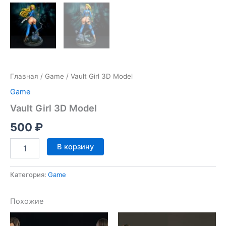
Главная
/
Game
/ Vault Girl 3D Model
Game
Vault Girl 3D Model
500
₽
Количество
В корзину
товара
Vault
Girl
Категория:
Game
3D
Model
Похожие