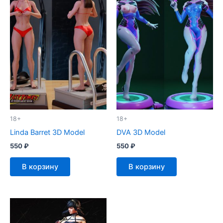
18+
18+
Linda Barret 3D Model
DVA 3D Model
550
₽
550
₽
В корзину
В корзину