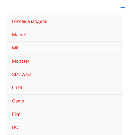
Перейти
к
содержимому
Готовые модели
Marvel
MK
Monster
Star Wars
LoTR
Game
Film
DC