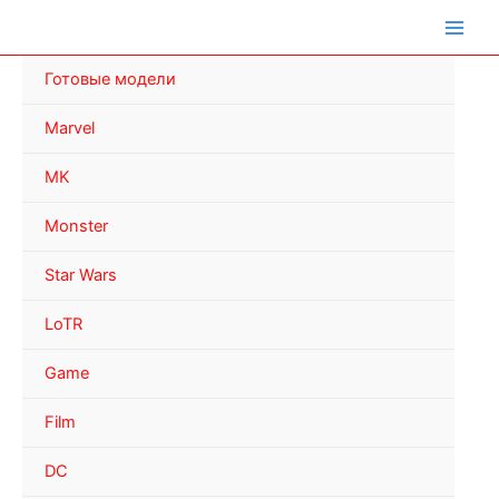
Перейти
к
содержимому
Готовые модели
Marvel
MK
Monster
Star Wars
LoTR
Game
Film
DC