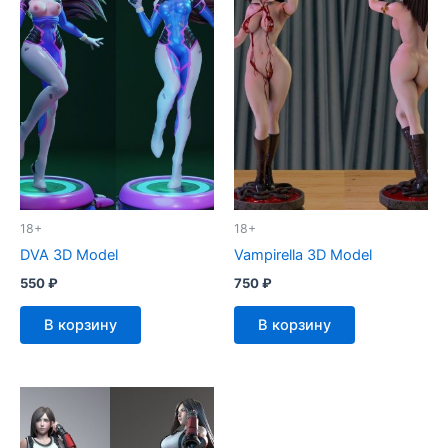
18+
18+
DVA 3D Model
Vampirella 3D Model
550
₽
750
₽
В корзину
В корзину