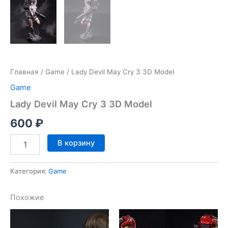
Главная
/
Game
/ Lady Devil May Cry 3 3D Model
Game
Lady Devil May Cry 3 3D Model
600
₽
Количество
В корзину
товара
Lady
Devil
Категория:
Game
May
Cry
Похожие
3
3D
Model