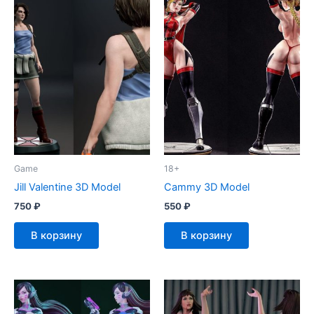
Game
18+
Jill Valentine 3D Model
Cammy 3D Model
750
₽
550
₽
В корзину
В корзину