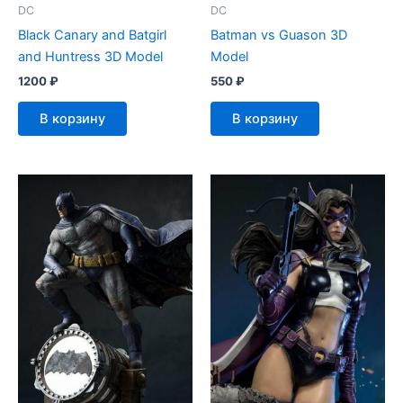
DC
DC
Black Canary and Batgirl
Batman vs Guason 3D
and Huntress 3D Model
Model
1200
₽
550
₽
В корзину
В корзину