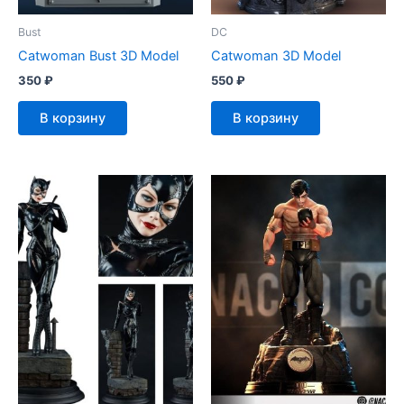
Bust
DC
Catwoman Bust 3D Model
Catwoman 3D Model
350
₽
550
₽
В корзину
В корзину