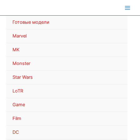
Перейти
к
содержимому
Готовые модели
Marvel
MK
Monster
Star Wars
LoTR
Game
Film
DC