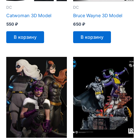
DC
DC
Catwoman 3D Model
Bruce Wayne 3D Model
550
₽
650
₽
В корзину
В корзину