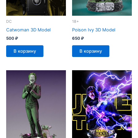
DC
18+
Catwoman 3D Model
Poison Ivy 3D Model
500
₽
650
₽
В корзину
В корзину