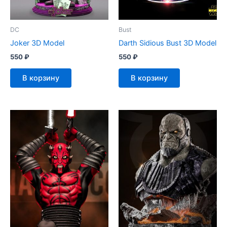
DC
Bust
Joker 3D Model
Darth Sidious Bust 3D Model
550
₽
550
₽
В корзину
В корзину