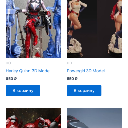
DC
DC
Harley Quinn 3D Model
Powergirl 3D Model
650
₽
550
₽
В корзину
В корзину