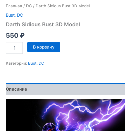
Главная
/
DC
/ Darth Sidious Bust 3D Model
Bust
,
DC
Darth Sidious Bust 3D Model
550
₽
Количество
В корзину
товара
Darth
Sidious
Категории:
Bust
,
DC
Bust
3D
Model
Описание