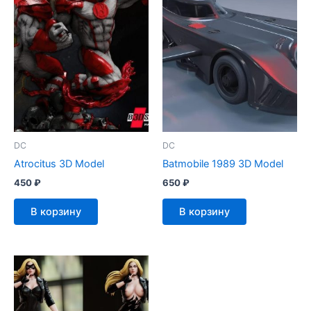
DC
DC
Atrocitus 3D Model
Batmobile 1989 3D Model
450
₽
650
₽
В корзину
В корзину