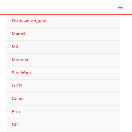
Перейти
к
содержимому
Готовые модели
Marvel
MK
Monster
Star Wars
LoTR
Game
Film
DC