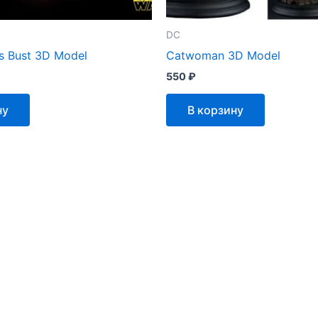
DC
us Bust 3D Model
Catwoman 3D Model
550
₽
ну
В корзину