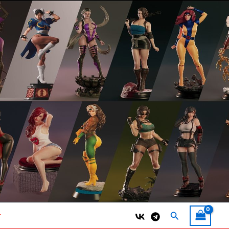
Поиск
т