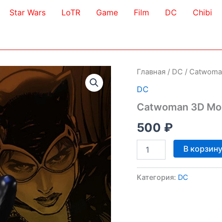
Star Wars
LoTR
Game
Film
DC
Chibi
Главная
/
DC
/ Catwoma
DC
Catwoman 3D Mo
500
₽
Количество
В корзин
товара
Catwoman
3D
Категория:
DC
Model