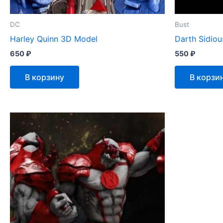
DC
Bust
Harley Quinn 3D Model
Darth Sidio
650
₽
550
₽
В корзину
В корзи