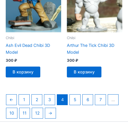
Chibi
Chibi
Ash Evil Dead Chibi 3D
Arthur The Tick Chibi 3D
Model
Model
300
₽
300
₽
В корзину
В корзину
←
1
2
3
4
5
6
7
…
10
11
12
→