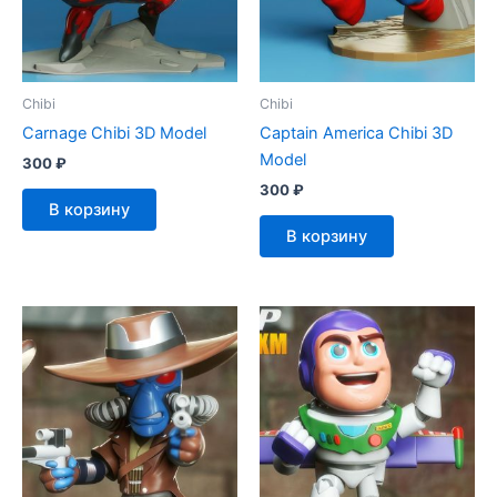
Chibi
Chibi
Carnage Chibi 3D Model
Captain America Chibi 3D
Model
300
₽
300
₽
В корзину
В корзину