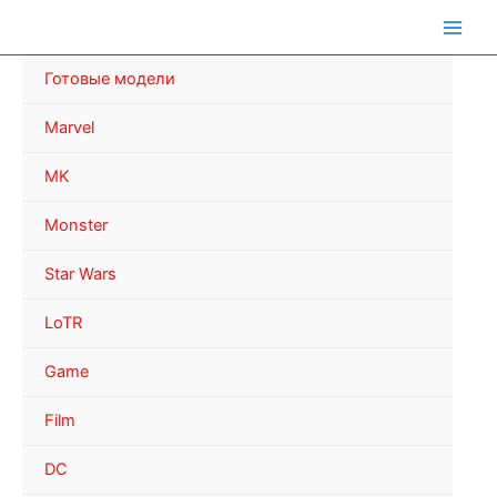
Перейти
к
содержимому
Готовые модели
Marvel
MK
Monster
Star Wars
LoTR
Game
Film
DC