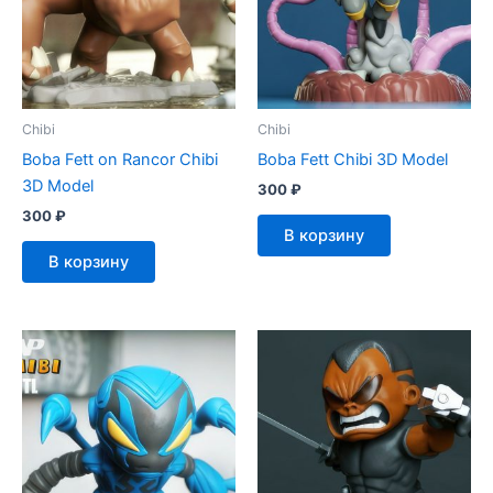
Chibi
Chibi
Boba Fett on Rancor Chibi
Boba Fett Chibi 3D Model
3D Model
300
₽
300
₽
В корзину
В корзину