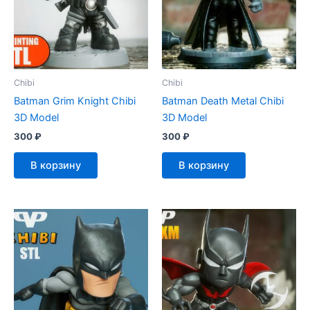
Chibi
Chibi
Batman Grim Knight Chibi
Batman Death Metal Chibi
3D Model
3D Model
300
₽
300
₽
В корзину
В корзину